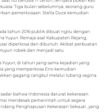
at itu berusia 17 tahun, ternyata bukan kali
rkuasa. Tiga bulan sebelumnya, seorang guru
orban pemerkosaan. Stella Duce kemudian
ada tahun 2016 publik dibuat ngilu dengan
ma Yuyun. Remaja asal Kabupaten Rejang,
 usai diperkosa dan dibunuh. Akibat perbuatan
 Yuyun robek dan menjadi satu.
s Yuyun, di tahun yang sama kejadian yang
ria yang memperkosa Eno kemudian
an gagang cangkul melalui lubang vagina
u sadar bahwa Indonesia darurat kekerasan
ramai mendesak pemerintah untuk segera
ang Penghapusan Kekerasan Seksual , yang