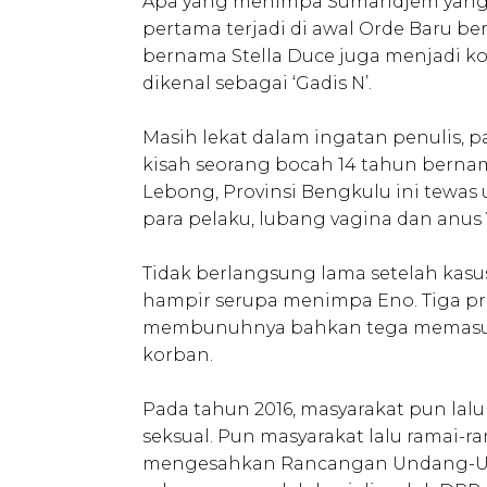
Apa yang menimpa Sumaridjem yang sa
pertama terjadi di awal Orde Baru be
bernama Stella Duce juga menjadi k
dikenal sebagai ‘Gadis N’.
Masih lekat dalam ingatan penulis, p
kisah seorang bocah 14 tahun berna
Lebong, Provinsi Bengkulu ini tewas
para pelaku, lubang vagina dan anus
Tidak berlangsung lama setelah kasu
hampir serupa menimpa Eno. Tiga p
membunuhnya bahkan tega memasukk
korban.
Pada tahun 2016, masyarakat pun lal
seksual. Pun masyarakat lalu ramai-
mengesahkan Rancangan Undang-Und