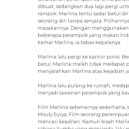
dibuat, sedangkan dua lagi pergi un
rampok. Marlina tentu sadar betul di
seorang diri tanpa senjata. Pilihan
masakannya. Dengan menggunakan r
beberapa perampok yang makan hid
kamar Marlina, ia tebas kepalanya.
Marlina lalu pergi ke kantor polisi.
betul, Marlina malah tidak medapat p
menyalahkan Marlina atas kejadiah
Marlina lalu pulang ke rumah, medap
menjadi tawanan perampok yang ka
Film Marlina sebenarnya sederhana, se
Mouly Surya. Film seorang perempuan
mencari keadilan. Namun kisah Marl
sabana Sumba yang menjanda, lalu