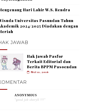
Mengenang Hari Lahir W.S. Rendra
Wisuda Universitas Pasundan Tahun
Akademik 2024/2025 Diadakan dengan
Meriah
HAK JAWAB
Hak Jawab Pasfor
Terkait Editorial dan
Berita BPPM Pasoendan
Mei 11, 2016
KOMENTAR
ANONYMOUS
"good job sheryll !!!"