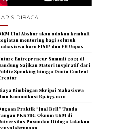
LARIS DIBACA
DKM Ulul Abshor akan adakan kembali
kegiatan mentoring bagi seluruh
mahasiswa baru FISIP dan FH Unpas
Future Entrepreneur Summit 2025 di
Bandung Sajikan Materi Inspiratif dari
Public Speaking hingga Dunia Content
Creator
Biaya Bimbingan Skripsi Mahasiswa
Ilmu Komunikasi Rp.675.000
Dugaan Praktik “Jual Beli” Tanda
Tangan PKKMB: Oknum UKM di
Universitas Pasundan Diduga Lakukan
Penyalahgunaan