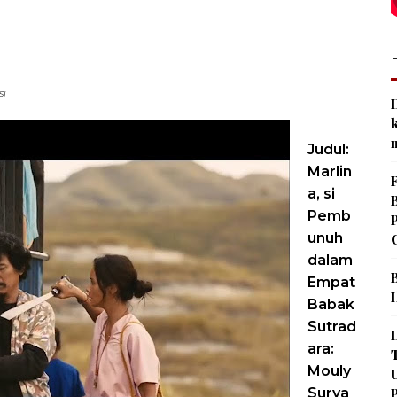
si
Judul:
Marlin
a, si
Pemb
unuh
dalam
Empat
Babak
Sutrad
ara:
Mouly
Surya