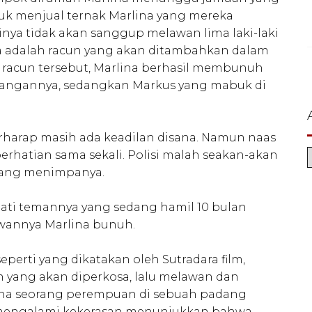
tuk menjual ternak Marlina yang mereka
rinya tidak akan sanggup melawan lima laki-laki
nya adalah racun yang akan ditambahkan dalam
acun tersebut, Marlina berhasil membunuh
angannya, sedangkan Markus yang mabuk di
 Berharap masih ada keadilan disana. Namun naas
erhatian sama sekali. Polisi malah seakan-akan
 yang menimpanya.
ati temannya yang sedang hamil 10 bulan
wannya Marlina bunuh.
perti yang dikatakan oleh Sutradara film,
 yang akan diperkosa, lalu melawan dan
ina seorang perempuan di sebuah padang
 mengalami kekerasan menunjukkan bahwa