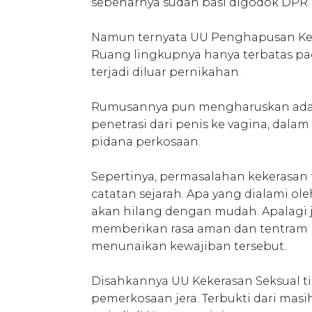
sebenarnya sudah basi digodok DPR
Namun ternyata UU Penghapusan Kek
Ruang lingkupnya hanya terbatas pa
terjadi diluar pernikahan.
Rumusannya pun mengharuskan adanya
penetrasi dari penis ke vagina, dal
pidana perkosaan.
Sepertinya, permasalahan kekerasa
catatan sejarah. Apa yang dialami o
akan hilang dengan mudah. Apalagi j
memberikan rasa aman dan tentram 
menunaikan kewajiban tersebut.
Disahkannya UU Kekerasan Seksual t
pemerkosaan jera. Terbukti dari mas