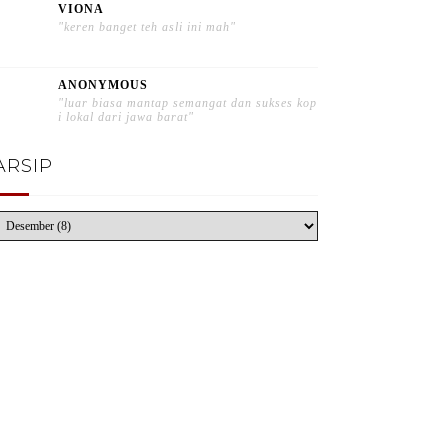
VIONA
"keren banget teh asli ini mah"
ANONYMOUS
"luar biasa mantap semangat dan sukses kop
i lokal dari jawa barat"
ARSIP