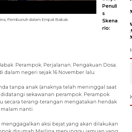
Penuli
s
rlina, Pembunuh dalam Empat Babak.
Skena
rio:
abak: Perampok; Perjalanan; Pengakuan Dosa;
di dalam negeri sejak 16 November lalu.
anda tanpa anak (anaknya telah meninggal saat
g didatangi sekawanan perampok. Perampok
lu secara terang-terangan mengatakan hendak
malam nanti.
k menggagalkan aksi bejat yang akan dilakukan
ampok dirumah Marlina menunggu jamuan yang