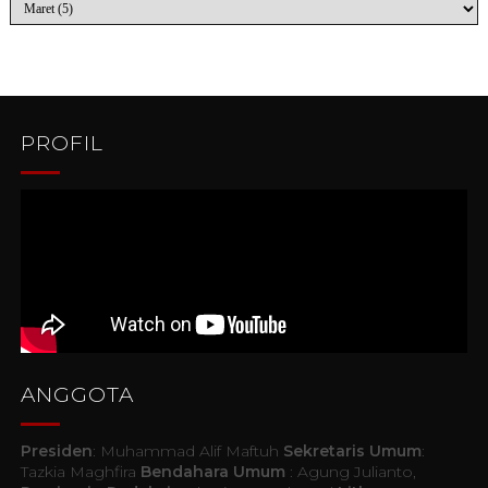
PROFIL
ANGGOTA
Presiden
: Muhammad Alif Maftuh
Sekretaris Umum
:
Tazkia Maghfira
Bendahara Umum
: Agung Julianto,