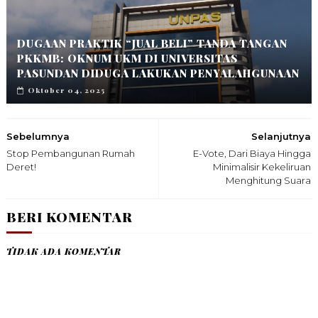
DUGAAN PRAKTIK “JUAL BELI” TANDA TANGAN
PKKMB: OKNUM UKM DI UNIVERSITAS
PASUNDAN DIDUGA LAKUKAN PENYALAHGUNAAN
Oktober 04, 2025
Sebelumnya
Selanjutnya
Stop Pembangunan Rumah
E-Vote, Dari Biaya Hingga
Deret!
Minimalisir Kekeliruan
Menghitung Suara
BERI KOMENTAR
TIDAK ADA KOMENTAR