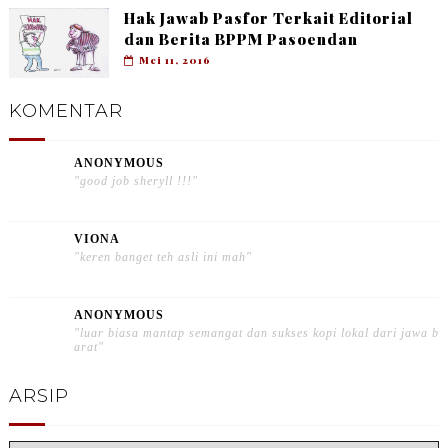
Hak Jawab Pasfor Terkait Editorial
dan Berita BPPM Pasoendan
Mei 11, 2016
KOMENTAR
ANONYMOUS
"good job sheryll !!!"
VIONA
"keren banget teh asli ini mah"
ANONYMOUS
"luar biasa mantap semangat dan sukses kopi lokal dari jawa b
arat"
ARSIP