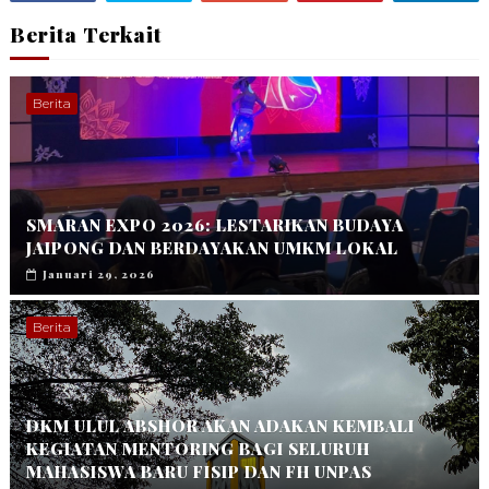
Berita Terkait
Berita
SMARAN EXPO 2026: LESTARIKAN BUDAYA
JAIPONG DAN BERDAYAKAN UMKM LOKAL
Januari 29, 2026
Berita
DKM ULUL ABSHOR AKAN ADAKAN KEMBALI
KEGIATAN MENTORING BAGI SELURUH
MAHASISWA BARU FISIP DAN FH UNPAS